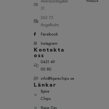
Åkerslundsgatan
Webbyrå
31
262 73
Ängelholm
Facebook
Instagram
Kontakta
oss
0431 49
00 80
info@bjarechips.se
Länkar
Bjäre
Chips
Bjäre Dip