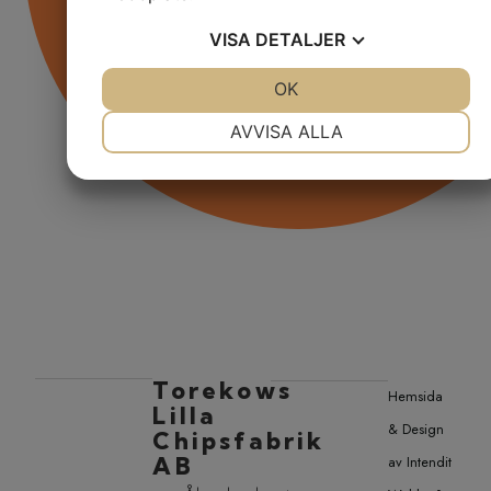
VISA
DETALJER
JA
NEJ
OK
JA
NEJ
NÖDVÄNDIG
INSTÄLLNINGAR
AVVISA ALLA
JA
NEJ
JA
NEJ
MARKNADSFÖRING
STATISTIK
Torekows
Hemsida
Lilla
& Design
Chipsfabrik
AB
av Intendit