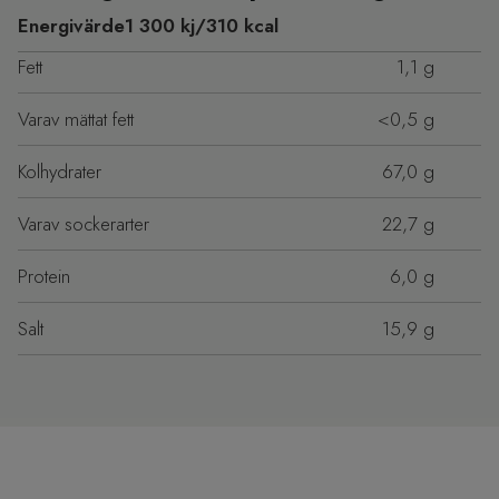
Energivärde
1 300 kj/310 kcal
Fett
1,1 g
Varav mättat fett
<0,5 g
Kolhydrater
67,0 g
Varav sockerarter
22,7 g
Protein
6,0 g
Salt
15,9 g