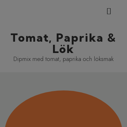
VÅRA PRODUKTER
DEN LILLA FABRIKEN
FÖRENINGAR & KLASSER
Tomat, Paprika &
Lök
Dipmix med tomat, paprika och löksmak