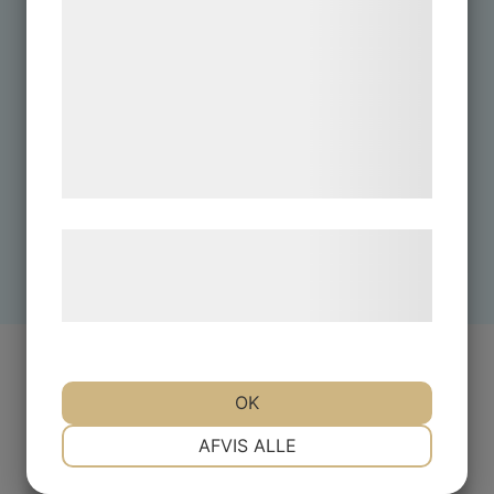
kan blive delt med annoncerings- og
analysepartnere, som kan kombinere dem
med data, du tidligere har givet dem eller
de har indsamlet gennem din brug af deres
tjenester. Ved at klikke på 'OK' giver du
samtykke til disse formål.
Læs mere om vores brug af cookies og
behandling af persondata på vores
hjemmeside.
OK
Torekows
Hemsida
Lilla
NØDVENDIGE
PRÆFERENCER
AFVIS ALLE
& Design
Chipsfabrik
AB
av Intendit