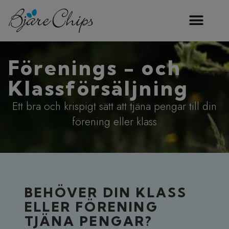
Förenings - och
Klassförsäljning
Ett bra och krispigt sätt att tjäna pengar till din
förening eller klass
BEHÖVER DIN KLASS
ELLER FÖRENING
TJÄNA PENGAR?