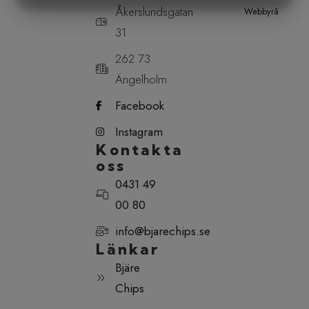
Åkerslundsgatan
Webbyrå
MARKETING
STATISTIK
31
262 73
Ängelholm
Facebook
Instagram
Kontakta
oss
0431 49
00 80
info@bjarechips.se
Länkar
Bjäre
Chips